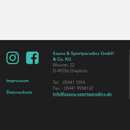


Sauna & Sportparadies GmbH
& Co. KG
Moorstr. 22
D-49356 Diepholz
Impressum
Tel. : 05441 1054
Fax. : 05441 9958132
Datenschutz
info@sauna-sportparadies.de