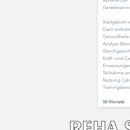
REHASPORT m
Gerätetrainin
Startgebühr e
Darin enthalt
Gesundheits
Analyse (Bewe
Gleichgewich
Kraft- und Ca
Einweisungen
Teilnahme an 
Nutzung Cybe
Trainingsber
06 Monate